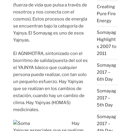
(fuerza de vida que pulsa a través de
Creating
nosotros y nos conecta con el
Pure Fire
cosmos). Estos procesos de energía
Energy
se encuentran bajo la categoría de
Somayag
Yajnya. El Somayag es uno de esos
Highlight
Yajnyas.
s 2007 to
2011
El AGNIHOTRA, sintonizado con el
biorritmo de salida/puesta del sol es
Somayag
el YAJNYA básico que cualquier
2017 –
persona puede realizar, con tan solo
6th Day
un pequeño esfuerzo. Hay Yajnyas
que se realizan en los cambios de
Somayag
estación, cuando hay un cambio de
2017 –
clima. Hay Yajnyas (HOMAS)
5th Day
medicinales.
Somayag
Hay
2017 –
Yajnyas especiales que se realizan
4th Day