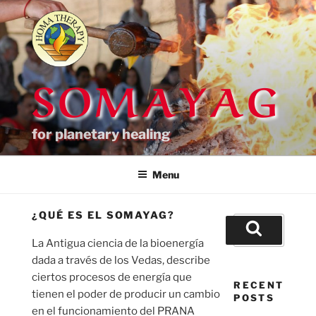
Skip
to
content
SOMAYAG
for planetary healing
Menu
¿QUÉ ES EL SOMAYAG?
Search
for:
Search
La Antigua ciencia de la bioenergía
dada a través de los Vedas, describe
ciertos procesos de energía que
RECENT
tienen el poder de producir un cambio
POSTS
en el funcionamiento del PRANA