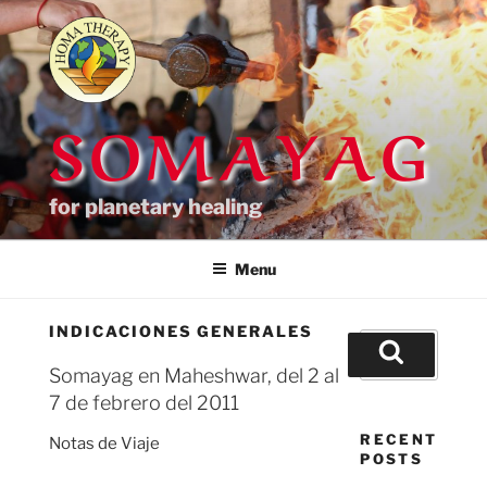
Skip
to
content
SOMAYAG
for planetary healing
Menu
INDICACIONES GENERALES
Search
for:
Somayag en Maheshwar, del 2 al
Search
7 de febrero del 2011
RECENT
Notas de Viaje
POSTS